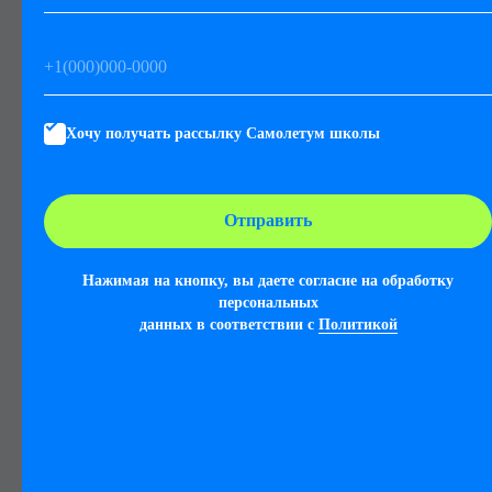
Удобное расписание уроков
Баланс учебы и отдыха, сложного и простого
Хочу получать рассылку Самолетум школы
Отправить
Дополнительное
Нажимая на кнопку, вы даете согласие на обработку
образование
персональных
данных в соответствии с
Политикой
Чтобы стать гармоничной личностью, ребенку важно
всесторонне
развиваться. Поэтому у нас есть более 20
тематических кружков и секций