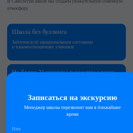
В Самолетум школе мы создаем уважительную семейную
атмосферу
Школа без буллинга
Заботимся об эмоциональном состоянии
и взаимоотношениях учеников
Не более 21 ученика в каждом классе
Чтобы уделять внимание каждому
Записаться на экскурсию
Менеджер школы перезвонит вам в ближайшее
Регулярная обратная связь
время
Родителям от педагогов и психолога