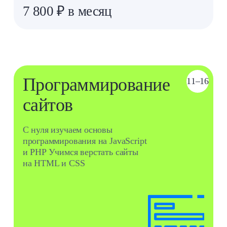
Чат‑боты
12–16
на Python
Курс предназначен для детей,
которые хотят изучить
язык Python
и научиться создавать
ботов для популярных
мессенджеров.
Оставить заявку
Педагог
Сапожников Андрей