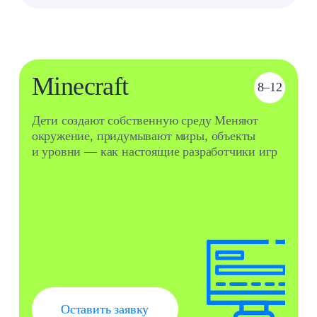
повышение квалификации
по дополнительной профессиональной
программе «Технологии frontend‑разработки»
(с учётом стандарта WorldSkills
по компетенции «Веб‑дизайн и разработка»).
Что будем делать?
Знакомиться с принципами
искусственного интеллекта и областями
1
его применения
Создавать собственного агента, который
благодаря искусственному интеллекту
2
будет выполнять множество функций
Создавать IT‑город — мегаполис
3
в кубической вселенной Minecraft