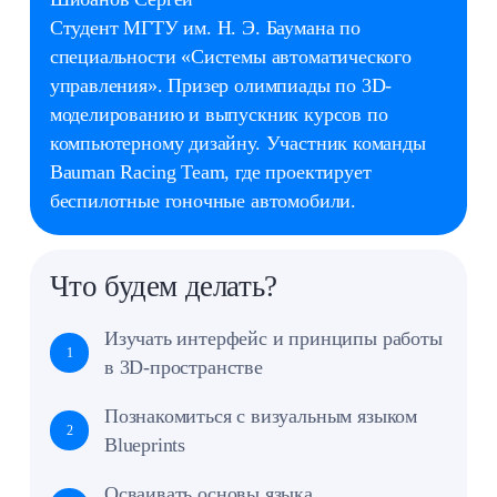
Лебедева Александра
Студентка Московского технического
университета связи и информатики,
специализация «Инженер DevSecOps».
Обучалась в «Школе режиссеров монтажа
и видео». Окончила курс «Монтаж видео»
и «Adobe After Effects» от школы «Хохлов
Сабатовский» и курсы видеомонтажа
от Нетологии.
Что будем делать?
Работать с Adobe After Effects:
интерфейс, таймлайн, композиции,
1
ускорения, маски, эффекты
Ритм, тайминг, акценты; синхронизация
2
с музыкой и звуком