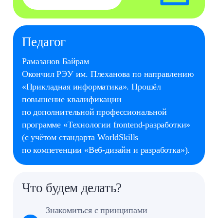
График занятий
1 раз в неделю
Стоимость
7 800 ₽ в месяц
Моды Minecraft
9–12
Курс учит строить собственные игровые миры