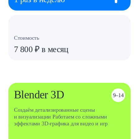
Что будем делать?
Знакомиться с основными принципами
1
создания трехмерной графики
Изучать интерфейс, инструменты
2
и горячие клавиши Blender
Создавать и редактировать 3D‑объекты:
преобразовывать двумерные объекты
3
в трехмерные и создавать собственные
модели
График занятий
1 раз в неделю