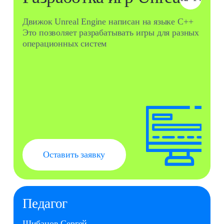
Анимация
12–16
Создаём анимированные логотипы,
персонажей и заставки для соцсетей
и рекламы
Учимся маркетингу: бриф, целевая
аудитория и эмоции, которые должна
вызывать анимация
Оставить заявку
Педагог