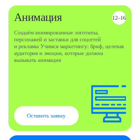
Программирование
11–16
сайтов
С нуля изучаем основы
программирования на JavaScript
и PHP
Учимся верстать сайты
на HTML и CSS
Оставить заявку
Педагог
Рамазанов Байрам