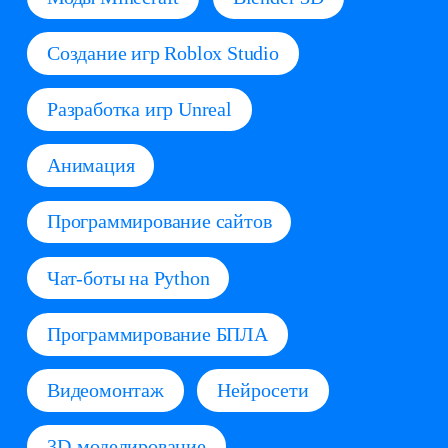
Создание игр Roblox Studio
Разработка игр Unreal
Анимация
Программирование сайтов
Чат‑боты на Python
Программирование БПЛА
Видеомонтаж
Нейросети
3D-моделирование
Робототехника