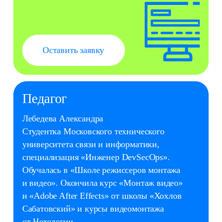
График занятий
1 раз в неделю
Стоимость
7 800 ₽ в месяц
Blender 3D
9–14
Создаём детализированные сцены
и визуализации
Работаем со сложными
эффектами
3D‑графика для видео и игр