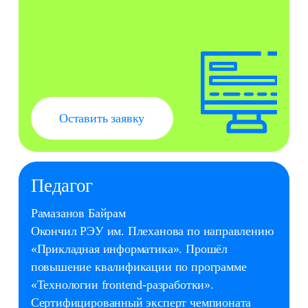
Стоимость
7 800 ₽ в месяц
10–12
Создание игр
Roblox Studio
Создаём собственные игры
Работаем с библиотеками и
программируем на Lua