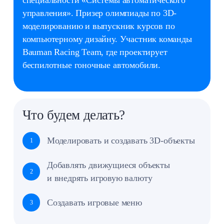
Педагог
Шибанов Сергей
Студент МГТУ им. Н. Э. Баумана по
специальности «Системы автоматического
управления». Призер олимпиады по 3D-
моделированию и выпускник курсов по
компьютерному дизайну. Участник команды
Bauman Racing Team, где проектирует
беспилотные гоночные автомобили.
Что будем делать?
Изучать интерфейс и принципы работы
1
в 3D‑пространстве