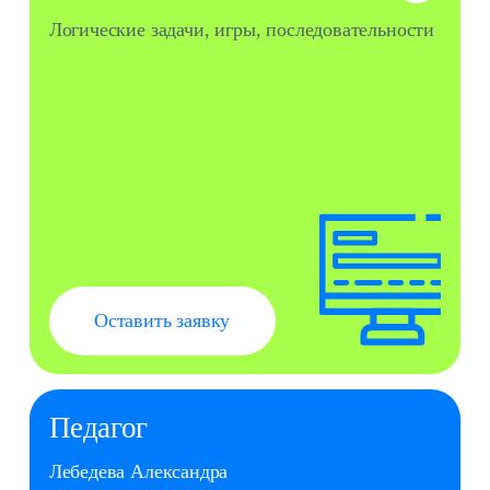
Педагог
Лебедева Александра
Студентка Московского технического
университета связи и информатики,
специализация «Инженер DevSecOps».
Обучалась в «Школе режиссеров монтажа и
видео». Окончила курс «Монтаж видео» и
«Adobe After Effects» от школы «Хохлов
Сабатовский» и курсы видеомонтажа от
Нетологии.
Что будем делать?
Изучать основы программирования в
1
игровой форме на планшете