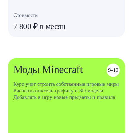
и видео». Окончила курс «Монтаж видео»
и «Adobe After Effects» от школы «Хохлов
Сабатовский» и курсы видеомонтажа
от Нетологии.
Что будем делать?
Разрабатывать постройки
1
и инструменты для Minecraft
Прописывать улучшения, которых нет
2
в основном сценарии Minecraft
Моделировать 3D‑объекты
3