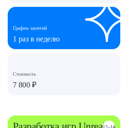
Познакомиться с визуальным языком
2
Blueprints
Осваивать основы языка
3
программирования C++
График занятий
1 раз в неделю
Стоимость
7 800 ₽ в месяц