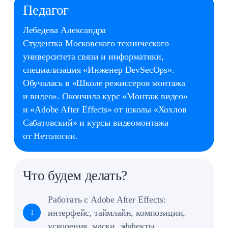
Окончил РЭУ им. Плеханова по направлению
«Прикладная информатика». Прошёл
повышение квалификации
по дополнительной профессиональной
программе «Технологии frontend‑разработки».
Сертифицированный эксперт чемпионата
WorldSkills.
Что будем делать?
Учиться работать с редактором кода
1
Visual Studio Code
Управлять визуалом сайта
и реализовывать навигационные
2
элементы
Изучать основы языка JavaScript
3