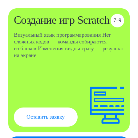
Педагог
Рамазанов Байрам
Окончил РЭУ им. Плеханова по направлению
«Прикладная информатика». Прошёл
повышение квалификации по программе
«Технологии frontend‑разработки».
Сертифицированный эксперт чемпионата
WorldSkills.
Что будем делать?
Изучать понятия алгоритм, циклы
1
и переменные в игровой форме
Создавать собственную игру из готовых
2
шаблонов
Придумывать поведение персонажей
3