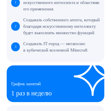
Рисовать пиксель‑графику и 3D‑модели
Добавлять в игру новые предметы и правила
Оставить заявку
Педагог
Лебедева Александра
Студентка Московского технического
университета связи и информатики,
специализация «Инженер DevSecOps».
Обучалась в «Школе режиссеров монтажа