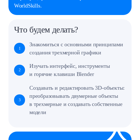
Оставить заявку
Педагог
Шибанов Сергей
Студент МГТУ им. Н. Э. Баумана по
специальности «Системы автоматического
управления». Призер олимпиады по 3D-
моделированию и выпускник курсов по
компьютерному дизайну. Участник команды
Bauman Racing Team, где проектирует
беспилотные гоночные автомобили.