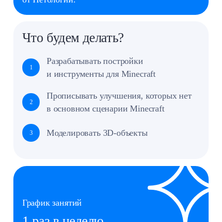
Оставить заявку
Педагог
Рамазанов Байрам
Окончил РЭУ им. Плеханова по направлению
«Прикладная информатика». Прошёл
повышение квалификации по программе
«Технологии frontend‑разработки».
Сертифицированный эксперт чемпионата
WorldSkills.