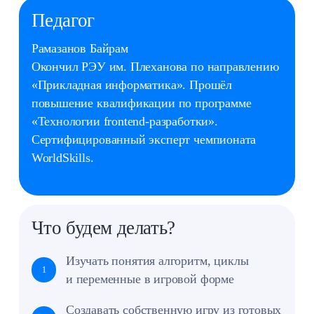
и уровни сложности
График занятий
1 раз в неделю
Стоимость
7 800 ₽ в месяц
Minecraft
8–12