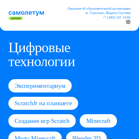
Сведения об образовательной организации
м. Строгино, Квартал Спутник
+7 (495) 241 10 66
Цифровые
технологии
Экспериментариум
ScratchJr на планшете
Создание игр Scratch
Minecraft
Моды Minecraft
Blender 3D