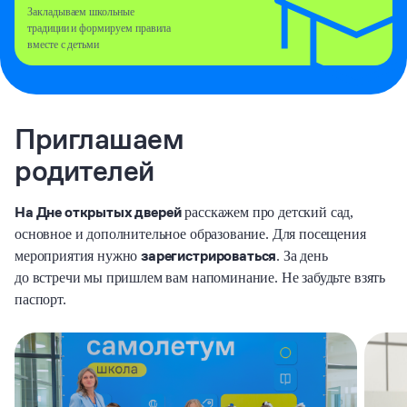
Закладываем школьные
традиции
и формируем правила
вместе с детьми
Приглашаем
родителей
На Дне открытых дверей
расскажем про детский сад,
основное и дополнительное образование.
Для посещения
зарегистрироваться
мероприятия нужно
. За день
до встречи мы пришлем вам
напоминание. Не забудьте взять
Приходите
паспорт.
знакомиться!
3 июня
в 19:00