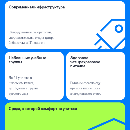
Современная инфраструктура
Оборудованные лаборатории,
спортивные
залы, медиа-центр,
библиотека
и IT-полигон
Небольшие
учебные
Здоровое
группы
четырехразовое
питание
До 21 ученика в
школьном
классе,
Готовим свежую еду
до 16 детей
в группе
прямо
в школе. Есть
детского сада
альтернативное меню
Среда, в которой комфортно учиться