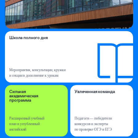
Школа полного дня
Мероприятия,
консультации, кружки
и секции в дополнение
к урокам
Сильная
Увлеченная команда
академическая
программа
Расширенный учебный
Педагоги — победители
план
и углубленный
конкурсов
и эксперты
английский
по проверке ОГЭ и ЕГЭ